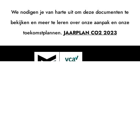
We nodigen je van harte uit om deze documenten te
bekijken en meer te leren over onze aanpak en onze
toekomstplannen.
JAARPLAN CO2 2023
MANTO B.V.
Edelhertstraat 18
2901 BJ Capelle aan den IJssel
Bezoekadres:
Edelhertstraat 18
2901 BJ Capelle aan den IJssel
T:
010 822 1298