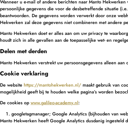
Wanneer u e-mail of andere berichten naar Manto Hekwerken v
persoonlijke gegevens die voor de desbetreffende situatie (i.e.
beantwoorden. De gegevens worden verwerkt door onze webhos
Hekwerken zal deze gegevens niet combineren met andere pe
Manto Hekwerken doet er alles aan om uw privacy te waarbo
houdt zich in alle gevallen aan de toepasselijke wet- en re
Delen met
d
e
r
den
Manto Hekwerken verstrekt uw persoonsgegevens alleen aan der
Cookie verklaring
De website
https://mantohekwerken.nl/
maakt gebruik van cook
mogelijkheid geeft bij te houden welke pagina’s worden bezoc
De cookies op
www.galileo-academy.nl
:
googletagmanager; Google Analytics (bijhouden van web
Manto Hekwerken heeft Google Analytics dusdanig ingesteld da