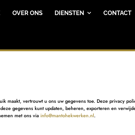
E
OVER ONS
DIENSTEN
CONTACT
k maakt, vertrouwt u ons uw gegevens toe. Deze privacy polic
ze gegevens kunt updaten, beheren, exporteren en verwijder
pnemen met ons via
info@mantohekwerken.nl
.