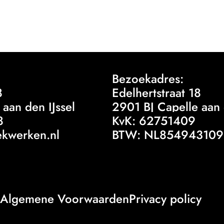
Bezoekadres:
8
Edelhertstraat 18
aan den IJssel
2901 BJ Capelle aan 
8
KvK:
62751409
ekwerken.nl
BTW:
NL854943109
Algemene Voorwaarden
Privacy policy